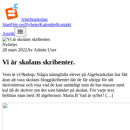
Algebra
skolan
Start
Om oss
Nyheter
Kalender
Kontakt
menu
Ansök
Nyheter
28 mars 2022
Av
Admin User
Vi är skolans skribenter.
Vem är vi?&nbsp; Några talangfulla elever på Algebraskolan har fått
äran att vara skolans bloggskribenter där de får utlopp för sitt
skrivintresse och visa vad de kan samtidigt som de har massor med
kul då de skriver om det som händer på skolan. För varje text
belönas man med 30 algebronor. Maria.B Vad är syftet? […]