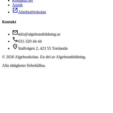
Kontakta oss
Ansök
open_in_new
Algebraförskolan
Kontakt
mail
info@algebrautbildning.se
call
031-320 44 44
location_on
Stallvägen 2, 423 55 Torslanda
©
2026
Algebraskolan. En del av Algebrautbildning.
Alla rättigheter förbehållna.