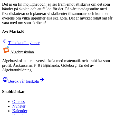
Det är en fin möjlighet och jag ser fram emot att skriva om det som
händer på skolan och att få lön för det. På vårt torsdagsmöte med
fika diskuterar och planerar vi skribenter tillsammans och kommer
överens om vilka uppgifter alla ska göra. Det är mycket roligt jag får
vara med om som skribent!
Av: Maria.B
arrow_back
Tillbaka till nyheter
Algebra
skolan
Algebraskolan – en svensk skola med matematik och arabiska som
profil. Årskurserna F–9 i Björlanda, Göteborg. En del av
Algebrautbildning.
child_care
arrow_forward
Besök vår förskola
Snabblänkar
Om oss
Nyheter
Kalender