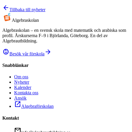
arrow_back
Tillbaka till nyheter
Algebra
skolan
Algebraskolan – en svensk skola med matematik och arabiska som
profil. Årskurserna F–9 i Björlanda, Göteborg. En del av
Algebrautbildning.
child_care
arrow_forward
Besök vår förskola
Snabblänkar
Om oss
Nyheter
Kalender
Kontakta oss
Ansök
open_in_new
Algebraförskolan
Kontakt
mail