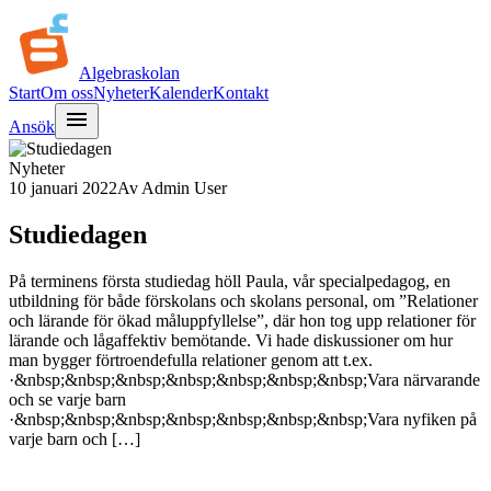
Algebra
skolan
Start
Om oss
Nyheter
Kalender
Kontakt
menu
Ansök
Nyheter
10 januari 2022
Av
Admin User
Studiedagen
På terminens första studiedag höll Paula, vår specialpedagog, en
utbildning för både förskolans och skolans personal, om ”Relationer
och lärande för ökad måluppfyllelse”, där hon tog upp relationer för
lärande och lågaffektiv bemötande. Vi hade diskussioner om hur
man bygger förtroendefulla relationer genom att t.ex.
·&nbsp;&nbsp;&nbsp;&nbsp;&nbsp;&nbsp;&nbsp;Vara närvarande
och se varje barn
·&nbsp;&nbsp;&nbsp;&nbsp;&nbsp;&nbsp;&nbsp;Vara nyfiken på
varje barn och […]