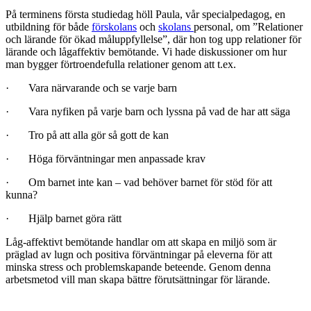
På terminens första studiedag höll Paula, vår specialpedagog, en
utbildning för både
förskolans
och
skolans
personal, om ”Relationer
och lärande för ökad måluppfyllelse”, där hon tog upp relationer för
lärande och lågaffektiv bemötande. Vi hade diskussioner om hur
man bygger förtroendefulla relationer genom att t.ex.
· Vara närvarande och se varje barn
· Vara nyfiken på varje barn och lyssna på vad de har att säga
· Tro på att alla gör så gott de kan
· Höga förväntningar men anpassade krav
· Om barnet inte kan – vad behöver barnet för stöd för att
kunna?
· Hjälp barnet göra rätt
Låg-affektivt bemötande handlar om att skapa en miljö som är
präglad av lugn och positiva förväntningar på eleverna för att
minska stress och problemskapande beteende. Genom denna
arbetsmetod vill man skapa bättre förutsättningar för lärande.