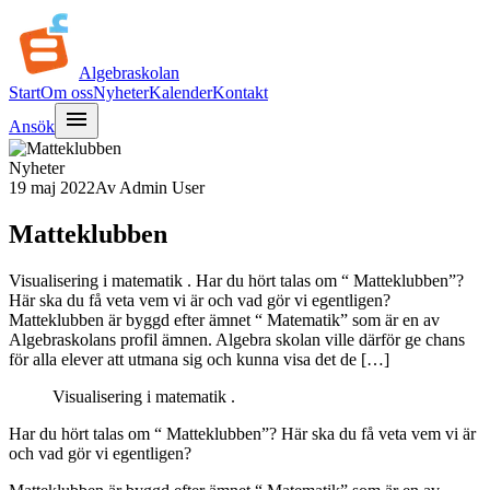
Algebra
skolan
Start
Om oss
Nyheter
Kalender
Kontakt
menu
Ansök
Nyheter
19 maj 2022
Av
Admin User
Matteklubben
Visualisering i matematik . Har du hört talas om “ Matteklubben”?
Här ska du få veta vem vi är och vad gör vi egentligen?
Matteklubben är byggd efter ämnet “ Matematik” som är en av
Algebraskolans profil ämnen. Algebra skolan ville därför ge chans
för alla elever att utmana sig och kunna visa det de […]
Visualisering i matematik .
Har du hört talas om “ Matteklubben”? Här ska du få veta vem vi är
och vad gör vi egentligen?