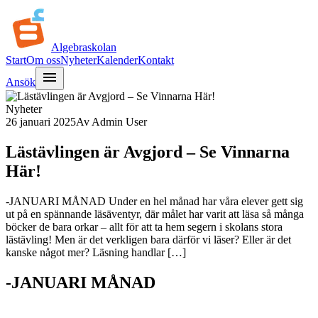
Algebra
skolan
Start
Om oss
Nyheter
Kalender
Kontakt
menu
Ansök
Nyheter
26 januari 2025
Av
Admin User
Lästävlingen är Avgjord – Se Vinnarna
Här!
-JANUARI MÅNAD Under en hel månad har våra elever gett sig
ut på en spännande läsäventyr, där målet har varit att läsa så många
böcker de bara orkar – allt för att ta hem segern i skolans stora
lästävling! Men är det verkligen bara därför vi läser? Eller är det
kanske något mer? Läsning handlar […]
-JANUARI MÅNAD