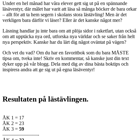
Under en hel månad har våra elever gett sig ut på en spännande
läsäventyr, där målet har varit att läsa så många böcker de bara orkar
– allt för att ta hem segern i skolans stora lästävling! Men är det
verkligen bara därför vi läser? Eller är det kanske något mer?
Läsning handlar ju inte bara om att plöja sidor i raketfart, utan också
om att upptäcka nya ord, utforska nya världar och se saker från helt
nya perspektiv. Kanske har du lärt dig något oväntat på vägen?
Och vet du vad? Om du har en favoritbok som du bara MÅSTE
tipsa om, tveka inte! Skriv en kommentar, så kanske just din text
dyker upp på vår blogg. Dela med dig av dina bästa boktips och
inspirera andra att ge sig ut på egna läsäventyr!
Resultaten på lästävlingen
.
ÅK 1 = 17
ÅK 2 = 23
ÅK 3 =
59
———————-