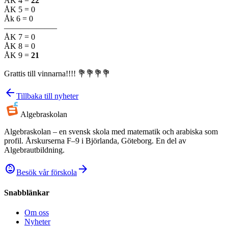
ÅK 4 =
22
ÅK 5 = 0
Åk 6 = 0
——————–
ÅK 7 = 0
ÅK 8 = 0
ÅK 9 =
21
Grattis till vinnarna!!!! 💐💐💐💐
arrow_back
Tillbaka till nyheter
Algebra
skolan
Algebraskolan – en svensk skola med matematik och arabiska som
profil. Årskurserna F–9 i Björlanda, Göteborg. En del av
Algebrautbildning.
child_care
arrow_forward
Besök vår förskola
Snabblänkar
Om oss
Nyheter