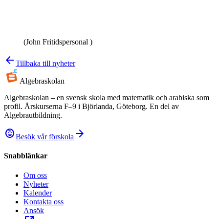
(John Fritidspersonal )
arrow_back
Tillbaka till nyheter
Algebra
skolan
Algebraskolan – en svensk skola med matematik och arabiska som
profil. Årskurserna F–9 i Björlanda, Göteborg. En del av
Algebrautbildning.
child_care
arrow_forward
Besök vår förskola
Snabblänkar
Om oss
Nyheter
Kalender
Kontakta oss
Ansök