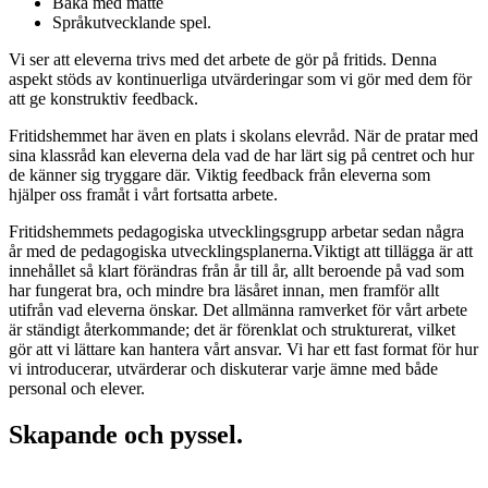
Baka med matte
Språkutvecklande spel.
Vi ser att eleverna trivs med det arbete de gör på fritids. Denna
aspekt stöds av kontinuerliga utvärderingar som vi gör med dem för
att ge konstruktiv feedback.
Fritidshemmet har även en plats i skolans elevråd. När de pratar med
sina klassråd kan eleverna dela vad de har lärt sig på centret och hur
de känner sig tryggare där. Viktig feedback från eleverna som
hjälper oss framåt i vårt fortsatta arbete.
Fritidshemmets pedagogiska utvecklingsgrupp arbetar sedan några
år med de pedagogiska utvecklingsplanerna.Viktigt att tillägga är att
innehållet så klart förändras från år till år, allt beroende på vad som
har fungerat bra, och mindre bra läsåret innan, men framför allt
utifrån vad eleverna önskar. Det allmänna ramverket för vårt arbete
är ständigt återkommande; det är förenklat och strukturerat, vilket
gör att vi lättare kan hantera vårt ansvar. Vi har ett fast format för hur
vi introducerar, utvärderar och diskuterar varje ämne med både
personal och elever.
Skapande och pyssel.