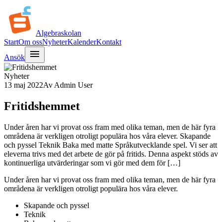
Algebra
skolan
Start
Om oss
Nyheter
Kalender
Kontakt
menu
Ansök
Nyheter
13 maj 2022
Av
Admin User
Fritidshemmet
Under åren har vi provat oss fram med olika teman, men de här fyra
områdena är verkligen otroligt populära hos våra elever. Skapande
och pyssel Teknik Baka med matte Språkutvecklande spel. Vi ser att
eleverna trivs med det arbete de gör på fritids. Denna aspekt stöds av
kontinuerliga utvärderingar som vi gör med dem för […]
Under åren har vi provat oss fram med olika teman, men de här fyra
områdena är verkligen otroligt populära hos våra elever.
Skapande och pyssel
Teknik