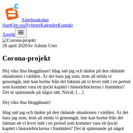
Algebra
skolan
Start
Om oss
Nyheter
Kalender
Kontakt
menu
Ansök
28 april 2020
Av
Admin User
Corona-projekt
Hej våra fina bloggläsare! Idag satt jag och tänkte på den rådande
situationen i världen. Är det bara jag som, trots all möda vi
genomgår, inte kan bortse från det faktum att vi lever mitt i en period
som kommer vara ett tjockt kapitel i historieböckerna i framtiden?
Det är spännande på något sätt. Nåväl, […]
Hej våra fina bloggläsare!
Idag satt jag och tänkte på den rådande situationen i världen. Är det
bara jag som, trots all möda vi genomgår, inte kan bortse från det
faktum att vi lever mitt i en period som kommer vara ett tjockt
kapitel i historieböckerna i framtiden? Det är spännande på något