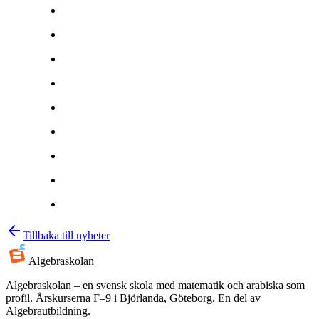
arrow_back
Tillbaka till nyheter
Algebra
skolan
Algebraskolan – en svensk skola med matematik och arabiska som
profil. Årskurserna F–9 i Björlanda, Göteborg. En del av
Algebrautbildning.