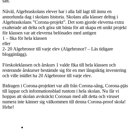
sätt.
Nåväl, Algebraskolans elever har i alla fall lagt till ännu en
annorlunda dag i skolans historia. Skolans alla klasser deltog i
Algebraskolans ”Corona-projekt”. Det som gjorde eleverna extra
exalterade att delta och göra sitt bästa för att skapa ett unikt projekt
för klassen var att eleverna belönades med antigen
1 – fika för hela klassen
eller
2- 20 Algebronor till varje elev (Algebronor? – Läs tidigare
blogginlägg).
Förskoleklassen och årskurs 1 valde fika till hela klassen och
resterande årskurser bestämde sig för en mer långsiktig investering
och ville istället ha 20 Algebronor till varje elev.
Bidragen i Corona-projektet var allt från Corona-sång, Corona-pjäs
till lappar och informationsblad runtom i hela skolan. Nu får vi
hoppas att skolan avskräckt Coronan med allt detta och viruset
numera inte känner sig välkommen till denna Corona-proof skola!
Hehe!