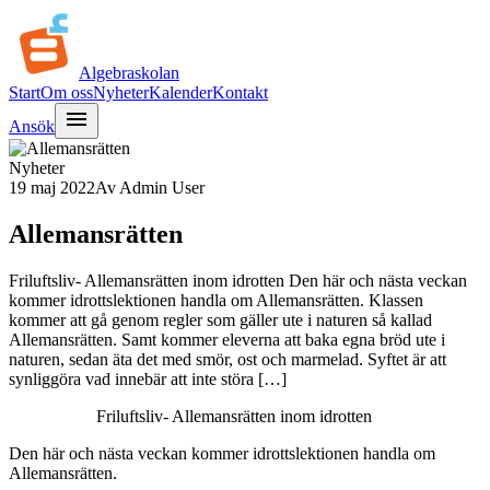
Algebra
skolan
Start
Om oss
Nyheter
Kalender
Kontakt
menu
Ansök
Nyheter
19 maj 2022
Av
Admin User
Allemansrätten
Friluftsliv- Allemansrätten inom idrotten Den här och nästa veckan
kommer idrottslektionen handla om Allemansrätten. Klassen
kommer att gå genom regler som gäller ute i naturen så kallad
Allemansrätten. Samt kommer eleverna att baka egna bröd ute i
naturen, sedan äta det med smör, ost och marmelad. Syftet är att
synliggöra vad innebär att inte störa […]
Friluftsliv- Allemansrätten inom idrotten
Den här och nästa veckan kommer idrottslektionen handla om
Allemansrätten.