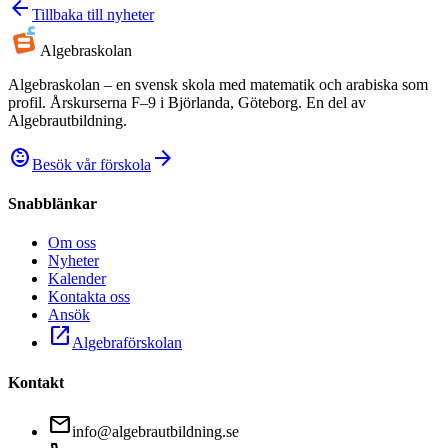
arrow_back
Tillbaka till nyheter
Algebra
skolan
Algebraskolan – en svensk skola med matematik och arabiska som
profil. Årskurserna F–9 i Björlanda, Göteborg. En del av
Algebrautbildning.
child_care
arrow_forward
Besök vår förskola
Snabblänkar
Om oss
Nyheter
Kalender
Kontakta oss
Ansök
open_in_new
Algebraförskolan
Kontakt
mail
info@algebrautbildning.se