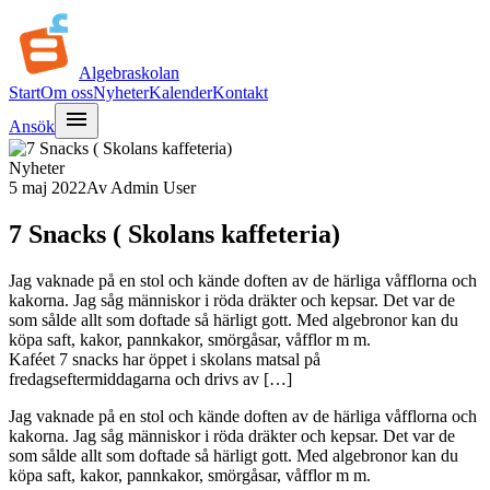
Algebra
skolan
Start
Om oss
Nyheter
Kalender
Kontakt
menu
Ansök
Nyheter
5 maj 2022
Av
Admin User
7 Snacks ( Skolans kaffeteria)
Jag vaknade på en stol och kände doften av de härliga våfflorna och
kakorna. Jag såg människor i röda dräkter och kepsar. Det var de
som sålde allt som doftade så härligt gott. Med algebronor kan du
köpa saft, kakor, pannkakor, smörgåsar, våfflor m m.
Kaféet 7 snacks har öppet i skolans matsal på
fredagseftermiddagarna och drivs av […]
Jag vaknade på en stol och kände doften av de härliga våfflorna och
kakorna. Jag såg människor i röda dräkter och kepsar. Det var de
som sålde allt som doftade så härligt gott. Med algebronor kan du
köpa saft, kakor, pannkakor, smörgåsar, våfflor m m.